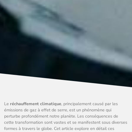
Le
réchauffement climatique
, principalement causé par les
émissions de gaz à effet de serre, est un phénomène qui
perturbe profondément notre planète. Les conséquences de
cette transformation sont vastes et se manifestent sous diverses
formes à travers le globe. Cet article explore en détail ces