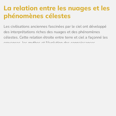
La relation entre les nuages et les
phénomènes célestes
Les civilisations anciennes fascinées par le ciel ont développé
des interprétations riches des nuages et des phénomènes
célestes. Cette relation étroite entre terre et ciel a façonné les
croyances, les mythes et l'évolution des connaissances
astronomiques à travers les âges.
Les associations historiques entre nuages
et événements astronomiques
Les observations anciennes établissaient des liens directs entre
la forme des nuages et les événements célestes. Au XVIIIe
siècle, la tradition japonaise associait les formations nuageuses
aux constellations. L'observation scientifique a pris un tournant
majeur avec Luke Howard en 1803, créant une classification
systématique des nuages en latin. Cette nomenclature a permis
d'établir des corrélations entre les formations nuageuses et les
phénomènes astronomiques. Les éclipses, les météorites et les